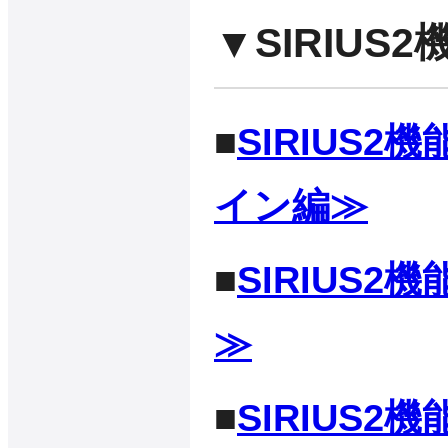
▼SIRIUS
■
SIRIUS2
イン編≫
■
SIRIUS
≫
■
SIRIUS